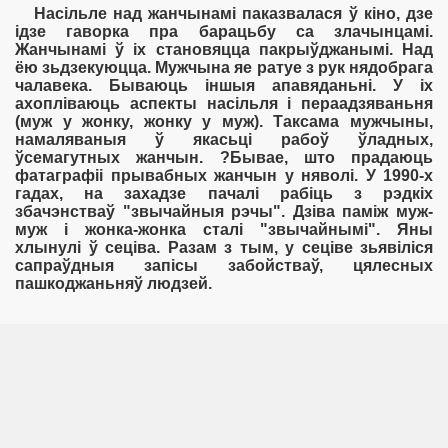
Насільле над жанчынамі паказвалася ў кіно, дзе
ідзе гаворка пра барацьбу са злачынцамі.
Жанчынамі ў іх становяцца пакрыўджанымі. Над
ёю зьдзекуюцца. Мужчына яе ратуе з рук нядобрага
чалавека. Бываюць іншыя апавяданьні. У іх
ахопліваюць аспекты насільля і пераадзяваньня
(муж у жонку, жонку у муж). Таксама мужчыны,
намаляваныя ў якасьці рабоў ўладных,
ўсемагутных жанчын. ?Бывае, што прадаюць
фатаграфіі прывабных жанчын у няволі. У 1990-х
гадах, на захадзе пачалі рабіць з рэдкіх
збачэнстваў "звычайныя рэчы". Дзіва паміж муж-
муж і жонка-жонка сталі "звычайнымі". Яны
хлынулі ў сеціва. Разам з тым, у сеціве зьявіліся
сапраўдныя запісы забойстваў, цялесных
пашкоджаньняў людзей.