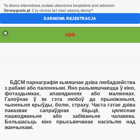
Ta strona internetowa została utworzona bezpłatnie pod adresem
Stronygratis.pl
. Czy chcesz też mieć własną stronę?
DARMOWA REJESTRACJA
sipb
БДСМ парнаграфія зьмяшчае дзіва любадзейства
з рабамі або палоннымі. Яно разьмяшчаецца ў кіно,
фотаздымках, апавяданнях або малюнках.
Галоўнае ў ім гэта любоў да прыніжэньня,
чыненьня крыўды, болю, страху. Часта гэтае дзіва
паказвае сапраўднае біцьцё, цялеснае
пашкоджаньне або забіваньне чалавека.
Большасьць кіно прысьвечанае насільлю над
жанчынамі.