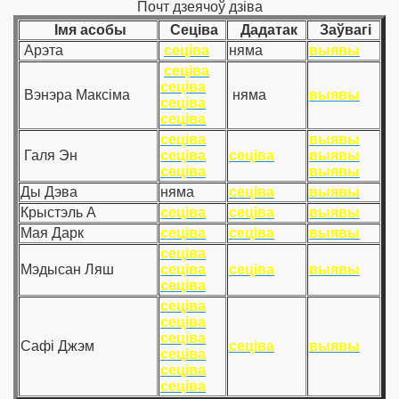
Почт дзеячоў дзіва
Імя асобы
Сеціва
Дадатак
Заўвагі
Арэта
сеціва
няма
выявы
сеціва
сеціва
Вэнэра Максіма
няма
выявы
сеціва
сеціва
сеціва
выявы
Галя Эн
сеціва
сеціва
выявы
сеціва
выявы
Ды Дэва
няма
сеціва
выявы
Крыстэль А
сеціва
сеціва
выявы
Мая Дарк
сеціва
сеціва
выявы
сеціва
Мэдысан Ляш
сеціва
сеціва
выявы
сеціва
сеціва
сеціва
сеціва
Сафі Джэм
сеціва
выявы
сеціва
сеціва
сеціва