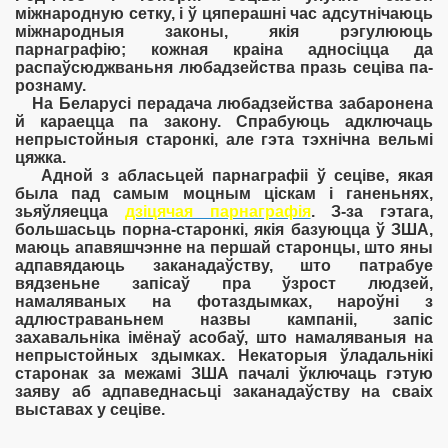
міжнародную сетку, і ў цяперашні час адсутнічаюць
міжнародныя законы, якія рэгулююць
парнаграфію; кожная краіна адносіцца да
распаўсюджваньня любадзейства празь сеціва па-
рознаму.
На Беларусі перадача любадзейства забаронена
й караецца па закону. Спрабуюць адключаць
непрыстойныя старонкі, але гэта тэхнічна вельмі
цяжка.
Адной з абласьцей парнаграфіі ў сеціве, якая
была пад самым моцным ціскам і ганеньнях,
зьяўляецца
дзіцячая парнаграфія
. З-за гэтага,
большасьць порна-старонкі, якія базуюцца ў ЗША,
маюць апавяшчэнне на першай старонцы, што яны
адпавядаюць заканадаўству, што патрабуе
вядзеньне запісаў пра ўзрост людзей,
намаляваных на фотаздымках, нароўні з
адлюстраваньнем назвы кампаніі, запіс
захавальніка імёнаў асобаў, што намаляваныя на
непрыстойных здымках. Некаторыя ўладальнікі
старонак за межамі ЗША пачалі ўключаць гэтую
заяву аб адпаведнасьці заканадаўству на сваіх
выставах у сеціве.