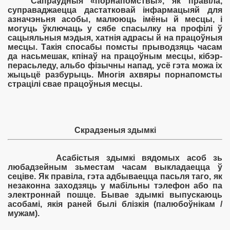
Сапраўдныя «порнапомствы», як правіла,
суправаджаецца дастатковай інфармацыяй для
азначэньня асобы, малююць імёны й месцы, і
могуць ўключаць у сябе спасылку на профілі ў
сацыяльныя мэдыя, хатнія адрасы й на працоўныя
месцы. Такія спосабы помсты прыводзяць часам
да насьмешак, кпінаў на працоўным месцы, кібэр-
перасьледу, альбо фізычны напад, усё гэта можа іх
жыцьцё разбурыць. Многія ахвяры порнапомсты
страцілі свае працоўныя месцы.
Скрадзеныя здымкі
Асабістыя здымкі вядомых асоб зь
любадзейным зьместам часам выкладаецца ў
сеціве. Як правіла, гэта адбываецца пасьля таго, як
незаконна заходзяць у мабільны тэлефон або па
электроннай пошце. Бывае здымкі выпускаюць
асобамі, якія раней былі блізкія (палюбоўнікам /
мужам).