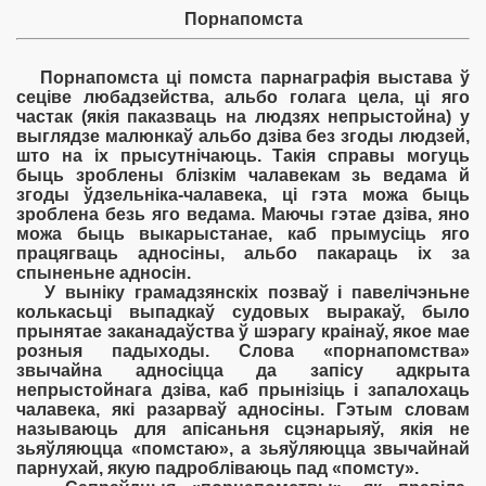
Порнапомста
Порнапомста ці помста парнаграфія выстава ў
сеціве любадзейства, альбо голага цела, ці яго
частак (якія паказваць на людзях непрыстойна) у
выглядзе малюнкаў альбо дзіва без згоды людзей,
што на іх прысутнічаюць. Такія справы могуць
быць зроблены блізкім чалавекам зь ведама й
згоды ўдзельніка-чалавека, ці гэта можа быць
зроблена безь яго ведама. Маючы гэтае дзіва, яно
можа быць выкарыстанае, каб прымусіць яго
працягваць адносіны, альбо пакараць іх за
спыненьне адносін.
У выніку грамадзянскіх позваў і павелічэньне
колькасьці выпадкаў судовых выракаў, было
прынятае заканадаўства ў шэрагу краінаў, якое мае
розныя падыходы. Слова «порнапомства»
звычайна адносіцца да запісу адкрыта
непрыстойнага дзіва, каб прынізіць і запалохаць
чалавека, які разарваў адносіны. Гэтым словам
называюць для апісаньня сцэнарыяў, якія не
зьяўляюцца «помстаю», а зьяўляюцца звычайнай
парнухай, якую падробліваюць пад «помсту».