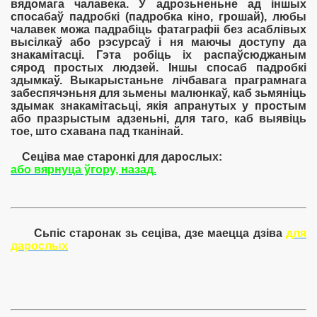
вядомага чалавека. У адрозьненьне ад іншых
спосабаў падробкі (падробка кіно, грошай), любы
чалавек можа падрабіць фатаграфіі без асаблівых
высілкаў або рэсурсаў і ня маючы доступу да
знакамітасці. Гэта робіць іх распаўсюджаным
сярод простых людзей. Іншы спосаб падробкі
здымкаў. Выкарыстаньне лічбавага праграмнага
забеспячэньня для зьмены малюнкаў, каб зьмяніць
здымак знакамітасьці, якія апранутых у простым
або празрыстым адзеньні, для таго, каб выявіць
тое, што схавана пад тканінай.
Сеціва мае старонкі для дарослых:
або вярнуца ўгору, назад.
Сьпіс старонак зь сеціва, дзе маецца дзіва
для
дарослых