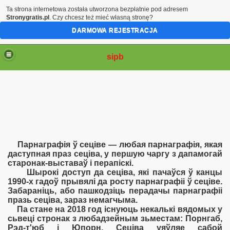
Ta strona internetowa została utworzona bezpłatnie pod adresem
Stronygratis.pl
. Czy chcesz też mieć własną stronę?
DARMOWA REJESTRACJA
sipb
Парнаграфія ў сеціве — любая парнаграфія, якая
даступная праз сеціва, у першую чаргу з дапамогай
старонак-выставаў і перапіскі.
Шырокі доступ да сеціва, які пачаўся ў канцы
1990-х гадоў прывялі да росту парнаграфіі ў сеціве.
Забараніць, або пашкодзіць перадачы парнаграфіі
празь сеціва, зараз немагчыма.
Па стане на 2018 год існуюць некалькі вядомых у
сьвеці стронак з любадзейным зьместам: Порнгаб,
Рэд-т'юб і Юпорн. Сеціва уяўляе сабой