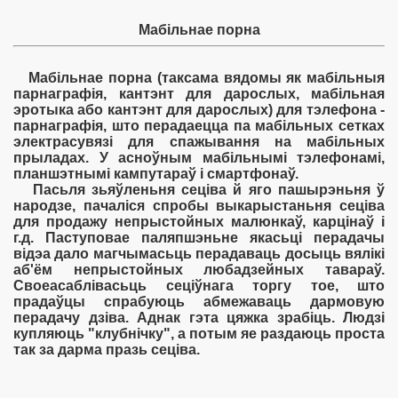
Мабільнае порна
Мабільнае порна (таксама вядомы як мабільныя
парнаграфія, кантэнт для дарослых, мабільная
эротыка або кантэнт для дарослых) для тэлефона -
парнаграфія, што перадаецца па мабільных сетках
электрасувязі для спажывання на мабільных
прыладах. У асноўным мабільнымі тэлефонамі,
планшэтнымі кампутараў і смартфонаў.
Пасьля зьяўленьня сеціва й яго пашырэньня ў
народзе, пачаліся спробы выкарыстаньня сеціва
для продажу непрыстойных малюнкаў, карцінаў і
г.д. Паступовае паляпшэньне якасьці перадачы
відэа дало магчымасьць перадаваць досыць вялікі
аб'ём непрыстойных любадзейных тавараў.
Своеасаблівасьць сеціўнага торгу тое, што
прадаўцы спрабуюць абмежаваць дармовую
перадачу дзіва. Аднак гэта цяжка зрабіць. Людзі
купляюць "клубнічку", а потым яе раздаюць проста
так за дарма празь сеціва.