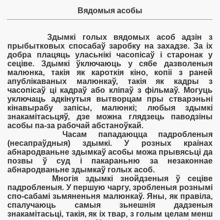
Вядомыя асобы
Здымкі голых вядомых асоб адзін з
прыбытковых спосабаў заробку на захадзе. За іх
добра плацяць уласьнікі часопісаў і старонак у
сеціве. Здымкі ўключаюць у сябе дазволеныя
малюнка, такія як кароткія кіно, копіі з раней
апублікаваных малюнкаў, такія як кадры з
часопісаў ці кадраў або кліпаў з фільмаў. Могуць
уключаць адкінутыя вытворцам пры стварэньні
кінавырабу запісы, малюнкі; любыя здымкі
знакамітасьцяў, дзе можна глядзець паводзіны
асобы па-за рабочай абстаноўкай.
Часам пападаюцца падробленыя
(несапраўдныя) здымкі. У розных краінах
абнародваньне здымкаў асобы можа прывясьці да
позвы ў суд і пакараньню за незаконнае
абнародваньне здымкаў голых асоб.
Многія здымкі знойдзеныя ў сеціве
падробленыя. У першую чаргу, зробленыя рознымі
спо-сабамі зьмяненьня малюнкаў. Яны, як правіла,
спалучаюць самыя зьнешнія дадзеныя
знакамітасьці, такія, як іх твар, з голым целам менш