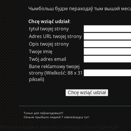
Чымбольш будзе пераходаў тым вышэй месца
Chcę wziąć udział
:
tytuł twojej strony
Adres URL twojej strony
Opis twojej strony
Twoje imię
Twój adres email
Bane reklamowy twojej
strony (Wielkość: 88 x 31
pikseli)
Толькі для паўнагадовых!!!
Сёньня прыйшло людзей 7 odwiedzający тут!
Непаўнагадовых просьба пакінуць гэтую старонку!!!