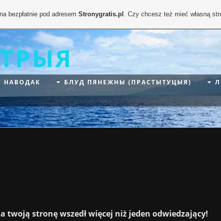
ona bezpłatnie pod adresem
Stronygratis.pl
. Czy chcesz też mieć własną st
СТРЫЯ
С НАВОДАК
БЛУД ПЯНЕЖНЫ (ПРАСТЫТУЦЫЯ)
Л
a twoją stronę wszedł więcej niż jeden odwiedzający!