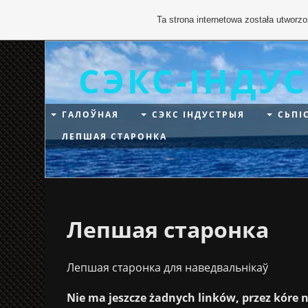
Ta strona internetowa została utworz
СЭКС-ІНДУ
ГАЛОЎНАЯ
СЭКС ІНДУСТРЫЯ
СЬПІ
ЛЕПШАЯ СТАРОНКА
Лепшая старонка
Лепшая старонка для наведвальнікаў
Nie ma jeszcze żadnych linków, przez kóre n