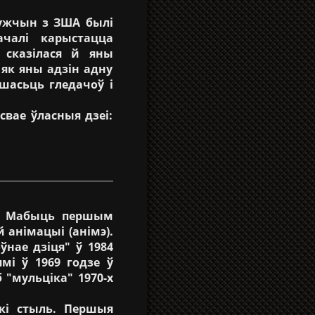
ужчын з ЗША былі
ачалі карыстацца
 сказілася й яны
 як яны адзін адну
шасьць гледачоў і
вае ўласныя дзеі:
ю. Мабыць першым
 анімацыі (анімэ).
нае дзіця" ў 1984
мі ў 1969 годзе ў
 "мульціка" 1970-х
кі стыль. Першыя