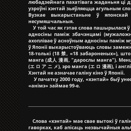
любадзейнага пахатівага жаданьня ці д
узроўні хэнтай зьяўляецца агульным сл
Вузкае выкарыстаньне ў японска
несумяшчальныя.
У той час як гэтае слова пашырылася 
адносіны паміж збачэнцамі (мужаложн
ахоплівае ў асноўным адносіны паміж 
ў Японіі выкарыстоўваюць словы замеж
18-толькі (18 禁, «18 забароненых»), шт
манга (成人 漫画, "дарослы манга"). Мен
(エ ロ ア ニ メ), эро манга (エ ロ 漫画), і англ
Хэнтай не азначае галіну кіно ў Японіі.
У пачатку 2000 году, «хэнтай» быў унесе
«анімэ» займае 99-е.
Слова «хэнтай» мае свае вытокі ў галіне
гаворках, каб апісаць незвычайныя аль