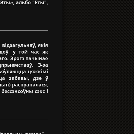
Эты», альбо "Еты",
відэагульняў, якія
доў, у той час як
аго. Эрогэ пачынае
прыемстваў. З-за
зьяўляюцца цяжкімі
ца забавы, дзе ў
ьні) распраналася,
 бессэнсоўны сэкс і
ізуальны раман" -