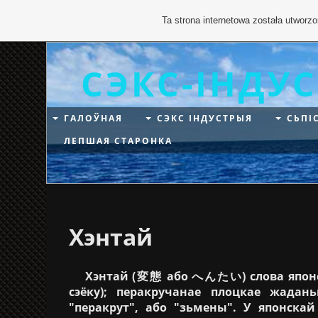
Ta strona internetowa została utworz
СЭКС-ІНДУ
ГАЛОЎНАЯ
СЭКС ІНДУСТРЫЯ
СЬПІ
ЛЕПШАЯ СТАРОНКА
Хэнтай
Хэнтай (変態 або へんたい) слова японска
сэёку); перакручанае плоцкае жадан
"перакрут", або "зьмены". У японска