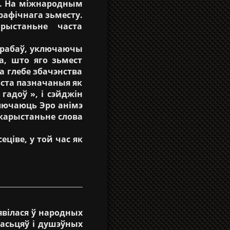
ці. На міжнародным
рафічнага зьместу.
рыстаньне часта
ырабаў, уключаючы
а, што яго зьмест
 глебе збачэнства
ста пазначаныя як
гадоў », і сэйджін
лючаюць Эро анімэ
Выкарыстаньне слова
ціве, у той час як
ьявілася ў народных
насьцяў і душэўных