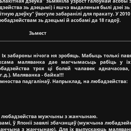
лакітная дзеўка" зьмяніла ўзрост галоўнай асобы з 
дзейства зь дзецьмі) і яшчэ выдаленыя былі дзеі з
тную дзеўку" ўвогуле забаранілі для пракату. У 2010 
юбадзействам зь дзецьмі й асобамі да 18 гадоў.
Зьмест
Іх забароны нічога ня зробяць. Мабыць толькі пав
ксама маляванка дае магчымасьць рабіць у іх
адзейства трох ці болей чалавек адначасова,
д.). Маляванка - байка!!!
ноства падгалінаў. Напрыклад, на любадзейства:
а любадзейства мужчыны з жанчынаю.
амі, ў Японіі завялі збачэнцаў (мужчына любадзей
жанчына з жанчынаю). Для іх выпускаюць маляван