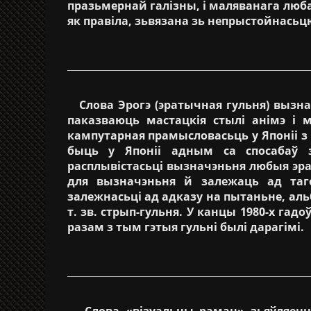
празьмернай галізны, і маляванага люба
як правіла, зьвязана зь непрыстойнасьц
Слова Эрогэ (эратычная гульня) вызнач
паказваюць мастацкія стылі анімэ і м
кампутарная прамысловасьць у Японіі з у
быць у Японіі адным са спосабаў з
расплывістасьці вызначэньня любыя эрат
для вызначэньня й залежаць ад таго
залежнасьці ад адказу на пытаньне, альб
т. зв. стрып-гульня. У канцы 1980-х гад
разам з тым гэтыя гульні былі дарагімі.
Слова «візуальны раман» зьяўляецца 