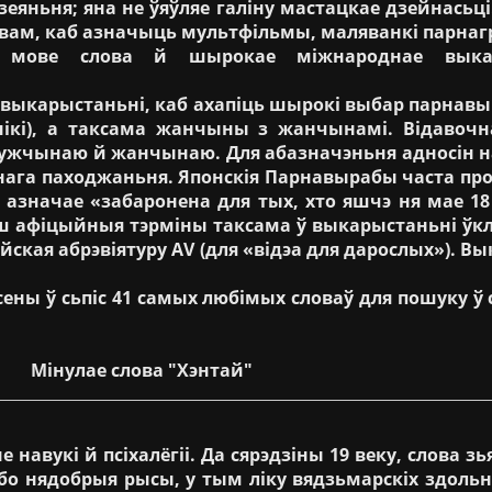
зеяньня; яна не ўяўляе галіну мастацкае дзейнась
овам, каб азначыць мультфільмы, маляванкі парнаг
й мове слова й шырокае міжнароднае выка
ў выкарыстаньні, каб ахапіць шырокі выбар парнав
ікі), а таксама жанчыны з жанчынамі. Відавочн
мужчынаю й жанчынаю. Для абазначэньня адносін на
нага паходжаньня. Японскія Парнавырабы часта про
о азначае «забаронена для тых, хто яшчэ ня мае 18 
ш афіцыйныя тэрміны таксама ў выкарыстаньні ўк
ійская абрэвіятуру AV (для «відэа для дарослых»). 
ны ў сьпіс 41 самых любімых словаў для пошуку ў се
Мінулае слова "Хэнтай"
 навукі й псіхалёгіі. Да сярэдзіны 19 веку, слова з
бо нядобрыя рысы, у тым ліку вядзьмарскіх здоль