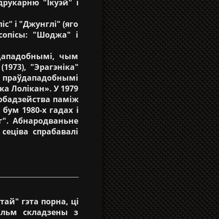
рукарню "Ікуэй" і
" і "Джунглі" (яго
сопісы: "Шоджа" і
дападобнымі, чым
1973), "Эрагэніка"
 з праўдападобнымі
а Лолікан». У 1979
любадзейства паміж
бум 1980-х гадах і
г". Абнародваньне
сеціва спрабавалі
ай" гэта порна, ці
ільм складзены з