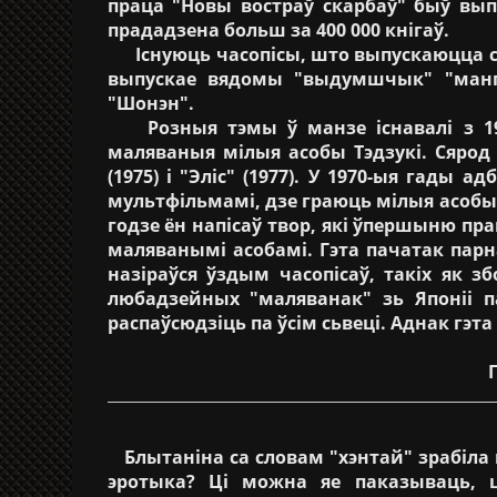
праца "Новы востраў скарбаў" быў вып
прададзена больш за 400 000 кнігаў.
Існуюць часопісы, што выпускаюцца са з
выпускае вядомы "выдумшчык" "манга"
"Шонэн".
Розныя тэмы ў манзе існавалі з 194
маляваныя мілыя асобы Тэдзукі. Сярод і
(1975) і "Эліс" (1977). У 1970-ыя гады
мультфільмамі, дзе граюць мілыя асобы.
годзе ён напісаў твор, які ўпершыню п
маляванымі асобамі. Гэта пачатак парна
назіраўся ўздым часопісаў, такіх як 
любадзейных "маляванак" зь Японіі п
распаўсюдзіць па ўсім сьвеці. Аднак гэта
Блытаніна са словам "хэнтай" зрабіла 
эротыка? Ці можна яе паказываць, 