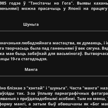
85 годзе ў "Тэнсітачы но Гога". Выявы кахань
еньнямі) можна прасачыць у Японіі на працягу 
Шуньга
ачэньня любадзейнага мастацтва, як думаюць, і іс
уньга творчасьць была пад ганеньнямі ў век сягуна.
ка мае быць забаўкай для васьміногаў. Вытворчас
нцы 19-га стагодзьдзя.
Манга
о блізкае з "хэнтай" і "шуньга". Часта "манга" на
ўсёды так. З-за ўплыву парнаграфічных фатаграф
ляваныя з праўдападобнымі асобамі. Тым не менш,
форму мангі, а затым быў абвешчаны як «Бог ман