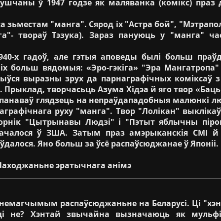
ушчаны ў 1947 годзе як маляванка (комікс) праз д
ьместам "манга". Сярод іх "Астра бой", "Мэтраполіс
- твораў Тэзука). Зараз пануюць у "манга" ча
0-х гадоў, але гэтыя аповеды былі больш праў
х больш вядомыя: «Эро-гэкіга» "Эра Мангатропа" (
 адбыўся выразны зрух да парнаграфічных коміксаў
 Прыклад, творчасьць Азума Хідэа й яго твор «Бацьк
рапанаваў глядзець на непраўдападобныя малюнкі 
графічнага руху "манга". Твор "Лолікан" выклікаў 
зборнік "Цытрынавы Людзі" і "Пэтыт яблычны піро
ачалося ў ЗША. Затым праз амэрыканскія СМІ й 
 ўдалося. Яно больш за ўсё распаўсюджанае ў Японіі.
Паходжаньне эратычнага анімэ
немагчымым распаўсюджаньне на Беларусі. Ці "хэнт
ці не? Хэнтай звычайна вызначаюць як мульф