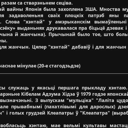
 разам са стварэньнем сеціва.
ай вайны Японія была захоплена ЗША. Мноства м
Для задаволеньня сваіх плоцкіх патрэб яны п
мі. Слова "хэнтай" у амэрыканскім вымаўленьні
й сэёку» выданьнях друкавалася пра біцьцё дзевак і
жчына й жанчына). Прычынай было тое, што боль
ны.
ля жанчын. Цяпер "хэнтай" дабавіў і для жанчын с
часнае мінулае (20-е стагодзьдзе)
ы служаць у якасьці першага прыкладу хэнта
эньне Кібелам Адзума Хідэа ў 1979 годзе японскай
ызначэньні. З выпускам "мульціка" "Лаліта цудоў
але прывабнымі (пахатлівымі для дарослых) дзея
" і голых грудзей Клеапатры ў "Клеапатра" (выраб
бласьць хэнтаю, мае вельмі культавы мастац