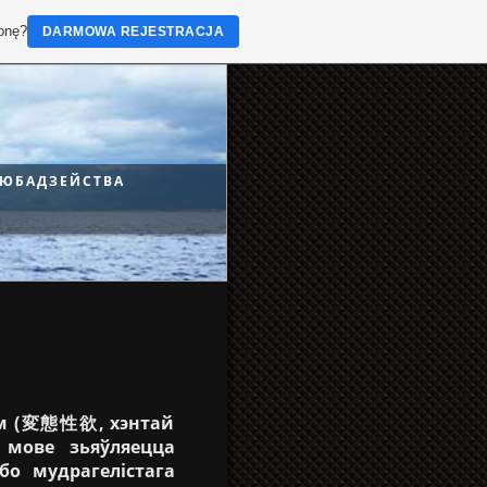
ronę?
DARMOWA REJESTRACJA
ЮБАДЗЕЙСТВА
ем (変態性欲, хэнтай
 мове зьяўляецца
бо мудрагелістага