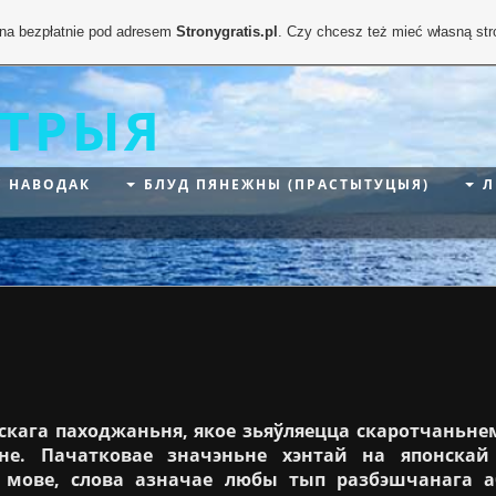
ona bezpłatnie pod adresem
Stronygratis.pl
. Czy chcesz też mieć własną st
СТРЫЯ
С НАВОДАК
БЛУД ПЯНЕЖНЫ (ПРАСТЫТУЦЫЯ)
Л
га паходжаньня, якое зьяўляецца скаротчаньн
ьне. Пачатковае значэньне хэнтай на японскай
й мове, слова азначае любы тып разбэшчанага а