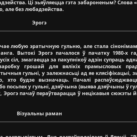
дзейства. Ці зьяўляецца гэта забароненым? Слова «
ю, але без любадзейства.
Эрогэ
ае любую эратычную гульню, але стала сінонімам 
анга. Вытокі Эрогэ пачалося ў пачатку 1980-х га
сіх сіл, змагаецца за пакупнікоў адзін супраць адн
аробку грошай для вялікіх прамысловых прад
ычныя гульні, у залежнасьці ад яе клясіфікацыі, 
, хто будзе вызначаць. Пачалі распаўсюджвац
о посьпех у гульні, дзяўчына (выява дзяўчыны ў гул
оў, Эрогэ пачаў пераўтварацца ў нецікавыя сюжэты й
Візуальны раман
расплывістым. Яно распаўсюдзілася ў Японіі. "В