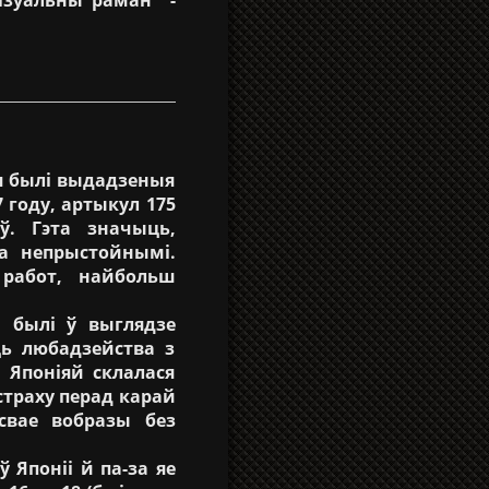
я былі выдадзеныя
 году, артыкул 175
ў. Гэта значыць,
а непрыстойнымі.
 работ, найбольш
 былі ў выглядзе
ць любадзейства з
 Японіяй склалася
страху перад карай
 свае вобразы без
Японіі й па-за яе