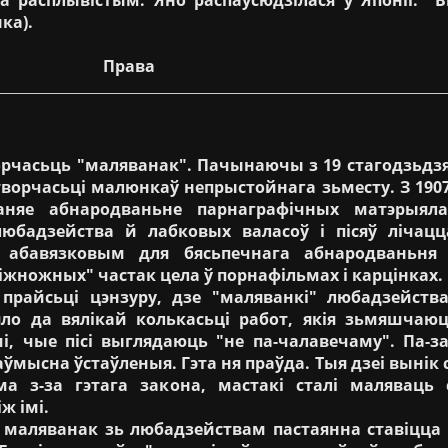
ка).
Права
рчасьць "маляванак". Пачынаючы з 19 стагодзьдз
орчасьці малюнкаў непрыстойнага зьместу. З 1907
аняе абнародваньне парнаграфічных матэрыяла
юбадзейства й лабковых валасоў і пісяў лічацц
а абавязковым для бясьпечнага абнародваньня
жножных" частак цела ў порнафільмах і карцінках.
райсьці цэнзуру, дзе "маляванкі" любадзейства
яло да вялікай колькасьці работ, якія зьмяшчаю
і, чые пісі выглядаюць "не па-чалавечаму". Па-за
ўмысна ўстаўленыя. Гэта ня праўда. Тыя дзеі вынік 
ма з-за гэтага закона, мастакі сталі маляваць
ж імі.
ляванак зь любадзействам пастаянна ставіцца ў 