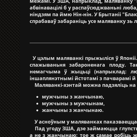
межамі. У ЗША, напрыклад, маляванку "Б
абвінавацілі б у распаўсюджваньні люба
ніндзям па ймю Нін-нін. У Брытаніі "Блакі
спрабаваў забараніць усе маляванку зь л
У цэлым маляванкі прыжыліся ў Японіі. 
спажываньня забароненага плоду. Та
немагчыма ў жыцьці (напрыклад: люб
іншаплянэтнымі йстотамі з пачварамі й г.
Маляванкі-хэнтай можна падзяліць на м
мужчыны з жанчынаю,
мужчыны з мужчынам,
жанчыны з жанчынаю.
У асноўным у маляванках паказваецц
Пад угоду ЗША, дзе займаюцца глупств
а не з жанчынаю; тое ж самае робіць 