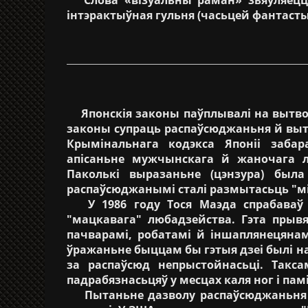
інтэрактыўная гульня (часьцей фантасты
Японскія законы паўплывалі на вытво
законы супраць распаўсюджаньня й вытв
Крымінальнага кодэкса Японіі забар
апісаньне мужчынскага й жаночага л
Паколькі выразаньне (цэнзура) был
распаўсюджанымі сталі размытасьць "мі
У 1986 году Тося Маэда спрабаваў п
"мацкавага" любадзейства. Гэта прыв
пачварамі, робатамі й іншаплянецянам
ўражаньне быццам бы гэтыя дзеі былі на
за распаўсюд непрыстойнасьці. Такса
падрабязнасьцяў у месцах каля ног і памі
Пытаньне дазволу распаўсюджаньня ма