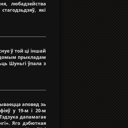
ня, любадзейства
стагодзьдзяў, які
нуе ў той ці іншай
 Вядомым прыкладам
ьць Шуньгі ўпала з
зываецца аповед зь
іяў у 19-м і 20-м
 Тэдзука дапамагае
гі». Яго дэбютная