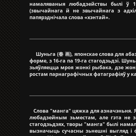
намаляваныя любадзействы былі ў 19
(звычайнага й не звычайнага з адхіл
папярэднічала слова «хэнтай».
Шуньга (春 画), японскае слова для абазн
форме, з 16-га па 19-га стагодзьдзі. Ш
зьяўляецца мроя жонкі рыбака, дзе жон
ростам парнаграфічных фатаграфіяў у ка
Слова "манга" цяжка для азначэньня. Ян
любадзейным зьместам, але гэта не за
стагодзьдзях, творы "манга" былі нама
вызначыць сучасны зьнешні выгляд і 