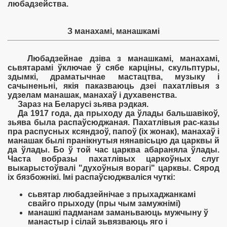
любадзейства.
З манахамі, манашкамі
Любадзейнае дзіва з манашкамі, манахамі,
сьвятарамі ўключае ў сябе карціны, скульптуры,
здымкі, драматычнае мастацтва, музыку і
сачыненьні, якія паказваюць дзеі пахатлівыя з
удзелам манашак, манахаў і духавенства.
Зараз на Беларусі зьява рэдкая.
Да 1917 года, да прыходу да ўлады бальшавікоў,
зьява была распаўсюджаная. Пахатлівыя рас-казы
пра распусных ксяндзоў, папоў (іх жонак), манахаў і
манашак былі пранікнутыя нянавісьцю да царквы й
да ўлады. Бо ў той час царква абараняла ўлады.
Часта вобразы пахатлівых царкоўных слуг
выкарыстоўвалі "духоўныя ворагі" царквы. Сярод
іх бязбожнікі. Імі распаўсюджваліся чуткі:
сьвятар любадзейнічае з прыхаджанкамі
свайго прыходу (пры чым замужнімі)
манашкі падманам заманьваюць мужчыну ў
манастыр і сілай зьвязваюць яго і