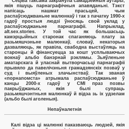
Сеціва таксама закранула самадзейныя аўтары,
якія пішуць парнаграфічныя апавяданьні. Тэкст
напісаць нашмат прасьцей, чым
распаўсюджваньне малюнкаў і так з пачатку 1990-х
гадоў простыя людзі ўносяць свой уклад у
распаўсюджаньне парнаграфіі. Напрыклад,
alt.sex.stories. У той час як большасьць
камэрцыйных старонак спаганяюць плату за
разьмяшчэньне малюнкаў, словаў, некаторыя
дазваляюць, як правіла, свабодна выстаўляць на
старонцы й фінансуецца за кошт усплываючых
вокнаў альбо банэрнай рэклямы. Зьяўленьне
аматарскага й уласнай вытворчасьці парнаграфіі
прывяло да павелічэньня грамадзянскіх позваў у
суд і выяўленых злачынстваў. Так званая
«порнапомста» атрымала распаўсюджаньне ў
канцы 2000-х гадоў у СМІ праз позвы
пакрыўджаных, якія былі супраць
разьмяшчэнтньня малюнкаў й відэа зь іх удзелам
(альбо былі аголеныя).
Непаўналетнія
Калі відэа ці малюнкі паказваюць людзей, якія