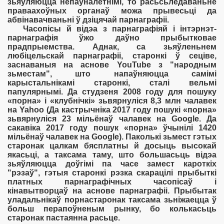
зьяўляюцца непаўналетнімі, то расьсьледаваньне
праваахоўных органаў можа прывесьці да
абвінавачваньні ў дзіцячай парнаграфіі.
Часопісы й відэа з парнаграфіяй і інтэрнэт-
парнаграфія ўжо даўно прыбытковае
прадпрыемства. Аднак, са зьяўленьнем
любіцельскай парнаграфіі, старонкі ў сеціве,
заснаваныя на аснове YouTube з "народным
зьместам", што напаўняюцца самімі
карыстальнікамі старонкі, сталі вельмі
папулярнымі. Да студзеня 2008 году для пошуку
«порна» і «клубнічкі» зьвярнуліся 8,3 млн чалавек
на Yahoo (Да кастрычніка 2017 году пошукі «порна»
зьвярнуліся 23 мільёнаў чалавек на Google. Да
сакавіка 2017 году пошук «порна» ўчынілі 1420
мільёнаў чалавек на Google). Паколькі зьмест гэтых
старонак цалкам бясплатны й досыць высокай
якасьці, а таксама таму, што большасьць відэа
зьяўляюцца доўгімі па часе замест кароткіх
"рэзаў", гэтыя старонкі рэзка скарацілі прыбыткі
платных парнаграфічных часопісаў і
кінавытворцаў на аснове парнаграфіі. Прыбытак
уладальнікаў порнастаронак таксама зьніжаецца ў
больш перапоўненым рынку, бо колькасьць
старонак пастаянна расьце.