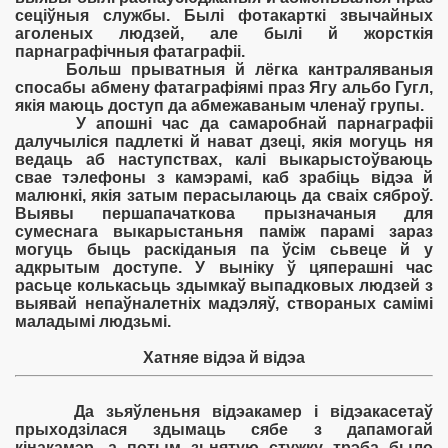
сеціўныя службы. Былі фотакарткі звычайных
аголеных людзей, але былі й жорсткія
парнаграфічныя фатаграфіі.
Больш прыватныя й лёгка кантраляваныя
спосабы абмену фатаграфіямі праз Ягу альбо Гугл,
якія маюць доступ да абмежаваным членаў групы.
У апошні час да самаробнай парнаграфіі
далучыліся падлеткі й нават дзеці, якія могуць ня
ведаць аб наступствах, калі выкарыстоўваюць
свае тэлефоны з камэрамі, каб зрабіць відэа й
малюнкі, якія затым перасылаюць да сваіх сяброў.
Выявы першапачаткова прызначаныя для
сумеснага выкарыстаньня паміж парамі зараз
могуць быць раскіданыя па ўсім сьвеце й у
адкрытым доступе. У выніку ў цяперашні час
расьце колькасьць здымкаў выпадковых людзей з
выявай непаўналетніх мадэляў, створаных самімі
маладымі людзьмі.
Хатняе відэа й відэа
Да зьяўленьня відэакамер і відэакасетаў
прыходзілася здымаць сябе з дапамогай
кінакамэр, а потым зьнятую стужку трэба было