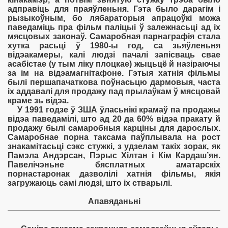
адправіць для праяўленьня. Гэта было дарагім і
рызыкоўным, бо лябараторыя апрацоўкі можа
паведаміць пра фільм паліцыі ў залежнасьці ад іх
мясцовых законаў. Самаробная парнаграфія стала
хутка расьці ў 1980-ы год, са зьяўленьня
відэакамеры, калі людзі пачалі запісваць свае
асабістае (у тым ліку плоцкае) жыцьцё й назіраючы
за ім на відэамагнітафоне. Гэтыя хатнія фільмы
былі першапачаткова поўнасьцю дармовыя, часта
іх аддавалі для продажу пад прылаўкам ў мясцовай
краме зь відэа.
У 1991 годзе ў ЗША ўласьнікі крамаў па продажы
відэа паведамілі, што ад 20 да 60% відэа пракату й
продажу былі самаробныя карціны для дарослых.
Самаробнае порна таксама паўплывала на рост
знакамітасьці сэкс стужкі, з удзелам такіх зорак, як
Памэла Андэрсан, Пэрыс Хілтан і Кім Кардаш’ян.
Павелічэньне бясплатных аматарскіх
порнастаронак дазволілі хатнія фільмы, якія
загружаюць самі людзі, што іх стварылі.
Апавяданьні