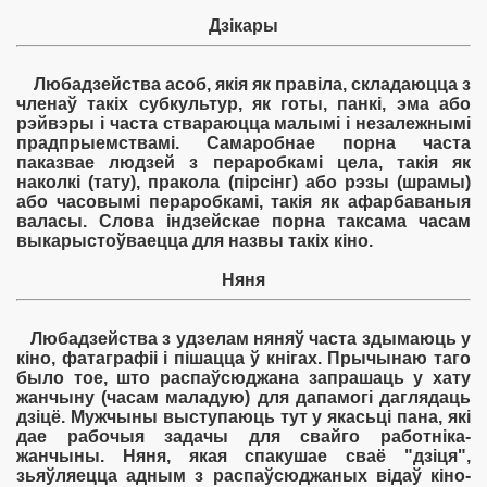
Дзікары
Любадзейства асоб, якія як правіла, складаюцца з
членаў такіх субкультур, як готы, панкі, эма або
рэйвэры і часта ствараюцца малымі і незалежнымі
прадпрыемствамі. Самаробнае порна часта
паказвае людзей з пераробкамі цела, такія як
наколкі (тату), пракола (пірсінг) або рэзы (шрамы)
або часовымі пераробкамі, такія як афарбаваныя
валасы. Слова індзейскае порна таксама часам
выкарыстоўваецца для назвы такіх кіно.
Няня
Любадзейства з удзелам няняў часта здымаюць у
кіно, фатаграфіі і пішацца ў кнігах. Прычынаю таго
было тое, што распаўсюджана запрашаць у хату
жанчыну (часам маладую) для дапамогі даглядаць
дзіцё. Мужчыны выступаюць тут у якасьці пана, які
дае рабочыя задачы для свайго работніка-
жанчыны. Няня, якая спакушае сваё "дзіця",
зьяўляецца адным з распаўсюджаных відаў кіно-