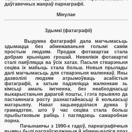
даўгавечных жанраў парнаграфіі.
Мінулае
Здымкі (фатаграфіі)
Выдумка фатаграфіі дала магчымасьць
здымацца без абмежаваньня голымі самім
простым людзям. Продаж фотакартак стала
добраю крыніцаю грошай. Невялікія фотакарткі
сталі паяўляцца ва ўсіх хатах. Пасьля стварэньня
сеціва іх мабыць стала больш. Новыя прылады
далі магчымасьць для стварэньня малюнкаў. Яны
дазволілі людзям атрымоўваць асабістыя
фатаграфіі, а затым падзяліцца малюнкам зь
кімсьці амаль імгненна, без неабходнасьці
выкарыстаньня дарагой пошты, і гэта прывяло да
пастаяннага росту разнастайнасьці й колькасьці
матэрыялу. Нават зацьвердзілася думка ў
грамадзтве, што ў час сеціва стала больш
прыбытковым рабіць і паглядзець самаробнае
порна.
Пачынаючы з 1990-х гадоў, парнаграфічныя
выявы былі распаўсюджаныя й абменьваліся праз