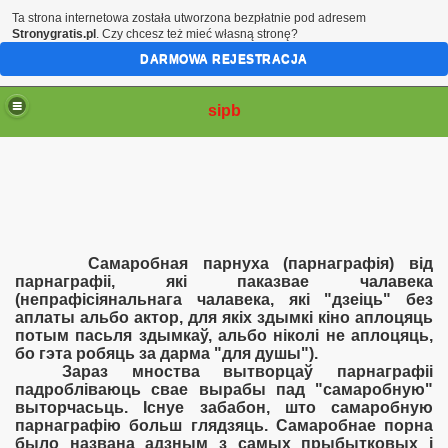
Ta strona internetowa została utworzona bezpłatnie pod adresem
Stronygratis.pl
. Czy chcesz też mieć własną stronę?
DARMOWA REJESTRACJA
sipb
Самаробная парнуха (парнаграфія) від
парнаграфіі, які паказвае чалавека
(непрафісіянальнага чалавека, які "дзеіць" без
аплаты альбо актор, для якіх здымкі кіно аплоцяць
потым пасьля здымкаў, альбо ніколі не аплоцяць,
бо гэта робяць за дарма "для душы").
Зараз мноства вытворцаў парнаграфіі
падробліваюць свае вырабы пад "самаробную"
выторчасьць. Існуе забабон, што самаробную
парнаграфію больш глядзяць. Самаробнае порна
было названа адзным з самых прыбытковых і