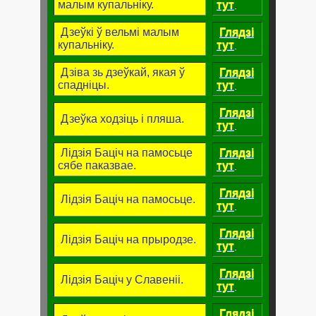
малым купальніку.
тут
.
Дзеўкі ў вельмі малым
Глядзі
купальніку.
тут
.
Дзіва зь дзеўкай, якая ў
Глядзі
спадніцы.
тут
.
Глядзі
Дзеўка ходзіць і пляша.
тут
.
Лідзія Баціч на памосьце
Глядзі
сябе паказвае.
тут
.
Глядзі
Лідзія Баціч на памосьце.
тут
.
Глядзі
Лідзія Баціч на прыродзе.
тут
.
Глядзі
Лідзія Баціч у Славеніі.
тут
.
Глядзі