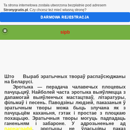
Ta strona internetowa została utworzona bezpłatnie pod adresem
Stronygratis.pl
. Czy chcesz też mieć własną stronę?
DARMOWA REJESTRACJA
sipb
Што Выраб эратычных твораў распаўсюджаны
на Беларусі.
Эротыка — перадача чалавечых плоцевых
пачуцьцяў. Найболей часта эротыка выяўляецца з
дапамогай выяўленчых мастацтваў, літаратуры,
фільмаў і песень. Паводзіны людзей, паказаныя ў
эратычным творы можа быць злучана як з
пачуцьцём каханьня, гэтак і простае з плоцкаю
похацьцю. Эратычныя творы могуць падпадаць
ганеньням і забароне. У адрозьненьне ад
парнаграфіі
, эротыцы не ўласьцівы паказ