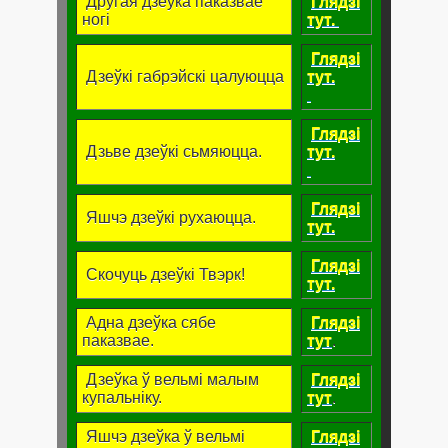
Другая дзеўка паказвае
Глядзі
ногі
тут.
Глядзі
Дзеўкі габрэйскі цалуюцца
тут.
Глядзі
Дзьве дзеўкі сьмяюцца.
тут.
Глядзі
Яшчэ дзеўкі рухаюцца.
тут.
Глядзі
Скочуць дзеўкі Твэрк!
тут.
Адна дзеўка сябе
Глядзі
паказвае.
тут
.
Дзеўка ў вельмі малым
Глядзі
купальніку.
тут
.
Яшчэ дзеўка ў вельмі
Глядзі