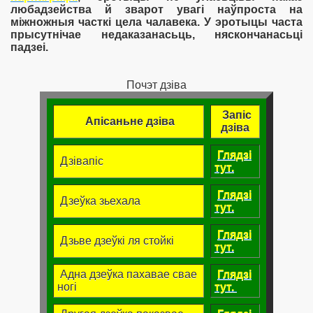
любадзейства й зварот увагі наўпроста на
міжножныя часткі цела чалавека. У эротыцы часта
прысутнічае недаказанасьць, няскончанасьці
падзеі.
Почэт дзіва
Запіс
Апісаньне дзіва
дзіва
Глядзі
Дзівапіс
тут.
Глядзі
Дзеўка зьехала
тут.
Глядзі
Дзьве дзеўкі ля стойкі
тут.
Адна дзеўка пахавае свае
Глядзі
ногі
тут.